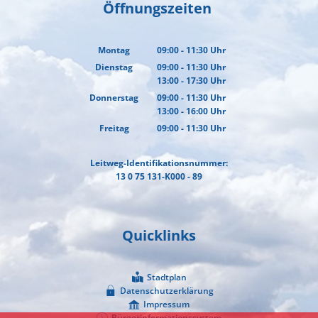
Öffnungszeiten
Montag
09:00
-
11:30
Uhr
Von 09:00 bis 11:30 Uhr
Dienstag
09:00
-
11:30
Uhr
13:00
-
17:30
Von 09:00 bis 11:30 Uhr
Uhr
Von 13:00 bis 17:30 Uhr
Donnerstag
09:00
-
11:30
Uhr
13:00
-
16:00
Von 09:00 bis 11:30 Uhr
Uhr
Von 13:00 bis 16:00 Uhr
Freitag
09:00
-
11:30
Uhr
Von 09:00 bis 11:30 Uhr
Leitweg-Identifikationsnummer:
13 0 75 131-K000 - 89
Quicklinks
Stadtplan
Datenschutzerklärung
Impressum
Bürgerinformationssystem