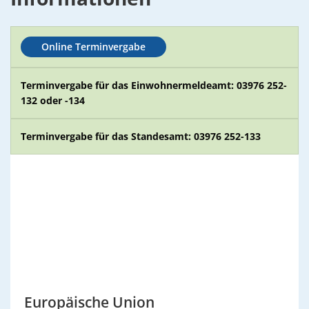
02. & 03.12.2026 Michael Ranz
Wohnen
Torgelower Stadtfilm
09.12.2026 Weihnachtskonzert
Online Terminvergabe
Europäischer Fonds für regionale Entwic
Terminvergabe für das Einwohnermeldeamt: 03976 252-
132 oder -134
Terminvergabe für das Standesamt: 03976 252-133
Europäische Union