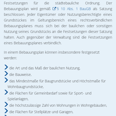
02. & 03.12.2026 Michael Ranz
Festsetzungen für die städtebauliche Ordnung. Der
Wohnen
Bebauungsplan wird gemäß
§ 10 Abs. 1 BauGB
als Satzung
Torgelower Stadtfilm
09.12.2026 Weihnachtskonzert
beschlossen. Jeder Eigentümer oder Nutzungsberechtigte eines
Europäischer Fonds für regionale Entwic
Grundstückes im Geltungsbereich eines rechtsverbindlichen
Bebauungsplanes muss sich bei der baulichen oder sonstigen
Nutzung seines Grundstücks an die Festsetzungen dieser Satzung
halten. Auch gegenüber der Verwaltung sind die Festsetzungen
eines Bebauungsplanes verbindlich.
In einem Bebauungsplan können insbesondere festgesetzt
werden:
die Art und das Maß der baulichen Nutzung,
die Bauweise,
das Mindestmaße für Baugrundstücke und Höchstmaße für
Wohnbaugrundstücke,
die Flächen für Gemeinbedarf sowie für Sport- und
Spielanlagen,
die höchstzulässige Zahl von Wohnungen in Wohngebäuden,
die Flächen für Stellplätze und Garagen,