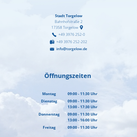
Stadt Torgelow
Bahnhofstraße 2
17358
Torgelow
+49 3976 252-0
+49 3976 252-202
info@torgelow.de
Öffnungszeiten
Montag
09:00
-
11:30
Uhr
Von 09:00 bis 11:30 Uhr
Dienstag
09:00
-
11:30
Uhr
13:00
-
17:30
Von 09:00 bis 11:30 Uhr
Uhr
Von 13:00 bis 17:30 Uhr
Donnerstag
09:00
-
11:30
Uhr
13:00
-
16:00
Von 09:00 bis 11:30 Uhr
Uhr
Von 13:00 bis 16:00 Uhr
Freitag
09:00
-
11:30
Uhr
Von 09:00 bis 11:30 Uhr