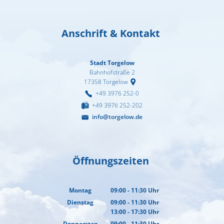
Anschrift & Kontakt
Stadt Torgelow
Bahnhofstraße 2
17358
Torgelow
+49 3976 252-0
+49 3976 252-202
info@torgelow.de
Öffnungszeiten
Montag
09:00
-
11:30
Uhr
Von 09:00 bis 11:30 Uhr
Dienstag
09:00
-
11:30
Uhr
13:00
-
17:30
Von 09:00 bis 11:30 Uhr
Uhr
Von 13:00 bis 17:30 Uhr
Donnerstag
09:00
-
11:30
Uhr