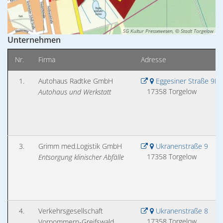
02. & 03.12.2026 Michael Ranz
Wohnen
Torgelower Stadtfilm
09.12.2026 Weihnachtskonzert
SG Kultur Pressewesen, © Stadt Torgelow
Europäischer Fonds für regionale Entwic
Unternehmen
Nr.
Firma
Adresse
1.
Autohaus Radtke GmbH
Eggesiner Straße 9D
17358 Torgelow
Autohaus und Werkstatt
3.
Grimm med.Logistik GmbH
Ukranenstraße 9
17358 Torgelow
Entsorgung klinischer Abfälle
4.
Verkehrsgesellschaft
Ukranenstraße 8
17358 Torgelow
Vorpommern-Greifswald