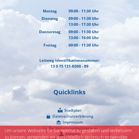
Montag
09:00
-
11:30
Uhr
Von 09:00 bis 11:30 Uhr
Dienstag
09:00
-
11:30
Uhr
13:00
-
17:30
Von 09:00 bis 11:30 Uhr
Uhr
Von 13:00 bis 17:30 Uhr
Donnerstag
09:00
-
11:30
Uhr
13:00
-
16:00
Von 09:00 bis 11:30 Uhr
Uhr
Von 13:00 bis 16:00 Uhr
Freitag
09:00
-
11:30
Uhr
Von 09:00 bis 11:30 Uhr
Leitweg-Identifikationsnummer:
13 0 75 131-K000 - 89
Quicklinks
Stadtplan
Datenschutzerklärung
Impressum
Bürgerinformationssystem
Um unsere Webseite für Sie optimal zu gestalten und verbessern
Kontakt
zu können, verwenden wir ausschließlich technisch notwendige