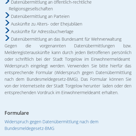
02. & 03.12.2026 Michael Ranz
Datenübermittlung an öffentlich-rechtliche
Wohnen
Religionsgesellschaften
Torgelower Stadtfilm
09.12.2026 Weihnachtskonzert
Datenübermittlung an Parteien
Europäischer Fonds für regionale Entwic
Auskünfte zu Alters- oder Ehejubiläen
Auskünfte für Adressbuchverlage
Datenübermittlung an das Bundesamt für Wehrverwaltung
Gegen die vorgenannten Datenübermittlungen bzw.
Melderegisterauskünfte kann durch jeden Betroffenen persönlich
oder schriftlich bei der Stadt Torgelow im Einwohnermeldeamt
Widerspruch eingelegt werden. Verwenden Sie bitte hierfür das
entsprechende Formular (Widerspruch gegen Datenübermittlung
nach dem Bundesmeldegesetz-BMG). Das Formular können Sie
von der Internetseite der Stadt Torgelow herunter laden oder den
entsprechenden Vordruck im Einwohnermeldeamt erhalten.
Formulare
Widerspruch gegen Datenübermittlung nach dem
Bundesmeldegesetz-BMG