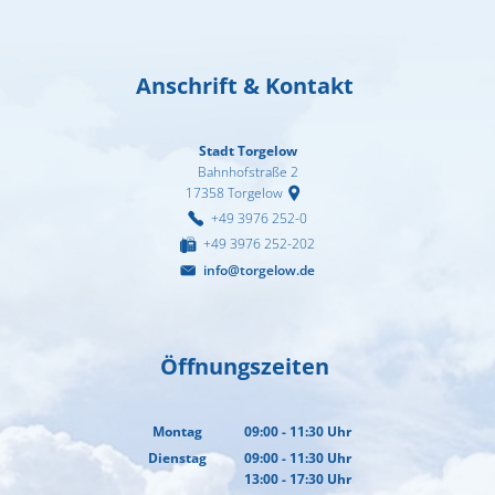
Anschrift & Kontakt
Stadt Torgelow
Bahnhofstraße 2
17358
Torgelow
+49 3976 252-0
+49 3976 252-202
info@torgelow.de
Öffnungszeiten
Montag
09:00
-
11:30
Uhr
Von 09:00 bis 11:30 Uhr
Dienstag
09:00
-
11:30
Uhr
13:00
-
17:30
Von 09:00 bis 11:30 Uhr
Uhr