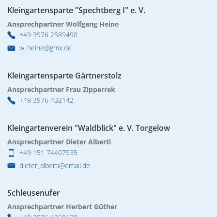
02. & 03.12.2026 Michael Ranz
Wohnen
Kleingartensparte "Spechtberg I" e. V.
Torgelower Stadtfilm
09.12.2026 Weihnachtskonzert
Ansprechpartner Wolfgang Heine
+49 3976 2589490
Europäischer Fonds für regionale Entwic
w_heine@gmx.de
Kleingartensparte Gärtnerstolz
Ansprechpartner Frau Zipperrek
+49 3976 432142
Kleingartenverein "Waldblick" e. V. Torgelow
Ansprechpartner Dieter Alberti
+49 151 74407935
dieter_alberti@email.de
Schleusenufer
Ansprechpartner Herbert Güther