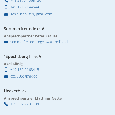
+49 3976 4368120
+49 171 7144544
schleusenufer@gmail.com
Sommerfreunde e. V.
Ansprechpartner Peter Krause
sommerfreude-torgelow@t-online.de
"Spechtberg II" e. V.
Axel König
+49 162 2168415
axel935@gmx.de
Ueckerblick
Ansprechpartner Matthias Nette
+49 3976 201104