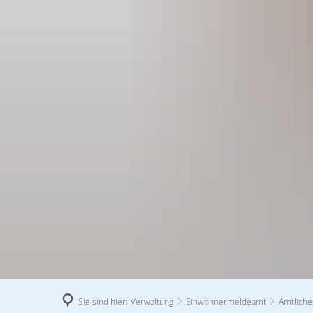
Aktuelles
Bauen
Bürgerservic
Amtliches Bekanntmachungsblatt
Baulandkataster
Ansprechpartn
Jahrgang 2
Jahrgang 2
Ausschreibungen von Bauaufträ
Ausschreibun
Jahrgang 2
Bauleitplanung
Behördenverze
Jahrgang 2
Das Bauamt informiert
Bekanntmach
Jahrgang 2
Grundstücksausschreibungen
Bürgerinforma
Jahrgang 2
Sie sind hier:
Verwaltung
Einwohnermeldeamt
Amtliche