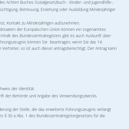
des Achten Buches Sozialgesetzbuch - Kinder- und Jugendhilfe-,
sichtigung, Betreuung, Erziehung oder Ausbildung Minderjähriger
t ist, Kontakt zu Minderjährigen aufzunehmen.
iedstaaten der Europäischen Union können ein sogenanntes
nhalt des Bundeszentralregisters gibt es auch Auskunft über
 Führungszeugnis können Sie beantragen, wenn Sie das 14.
Vertreter, so ist auch dieser antragsberechtigt. Der Antrag kann
weis der Identität.
hrift der Behörde und Angabe des Verwendungszwecks
derung der Stelle, die das erweiterte Führungszeugnis verlangt
es § 30 a Abs. 1 des Bundeszentralregistergesetzes für die