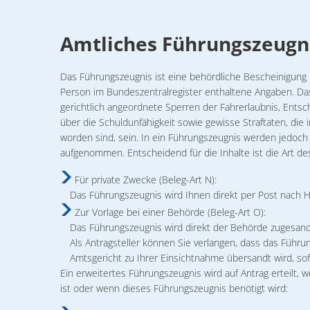
Formulare & A
Notdienste
Amtliches
Amtliches Führungszeugn
Ortsrecht
Führungszeugnis
Das Führungszeugnis ist eine behördliche Bescheinigung 
Organigramm
Person im Bundeszentralregister enthaltene Angaben. Das
gerichtlich angeordnete Sperren der Fahrerlaubnis, Ent
Wahlen
über die Schuldunfähigkeit sowie gewisse Straftaten, 
Wohnen
worden sind, sein. In ein Führungszeugnis werden jedoch 
aufgenommen. Entscheidend für die Inhalte ist die Art de
Für private Zwecke (Beleg-Art N):
Das Führungszeugnis wird Ihnen direkt per Post nach 
Zur Vorlage bei einer Behörde (Beleg-Art O):
Das Führungszeugnis wird direkt der Behörde zugesandt
Als Antragsteller können Sie verlangen, dass das Führ
Amtsgericht zu Ihrer Einsichtnahme übersandt wird, sof
Ein erweitertes Führungszeugnis wird auf Antrag erteilt,
ist oder wenn dieses Führungszeugnis benötigt wird: