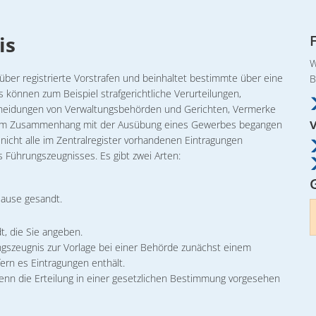
nträge
Leben in Torgelow
27.10.2026 
Vermieter
Satzungen/Änderungssatzungen
Stadtbibli
Gesundhe
Stadtansichten
28.10.2026
is
Wasserwan
Tagesordnungen/Niederschriften
Tennisspo
Mitfahrge
Städtische Eigenbetriebe
12.11.2026 
Abwasserb
W
Wirtschaftspläne
Vereinsüb
über registrierte Vorstrafen und beinhaltet bestimmte über eine
B
Wohnungsw
Stadtplan
02. & 03.12
 können zum Beispiel strafgerichtliche Verurteilungen,
scheidungen von Verwaltungsbehörden und Gerichten, Vermerke
Stadtpolitik
09.12.2026
Gremien
die im Zusammenhang mit der Ausübung eines Gewerbes begangen
Unsere Pa
Torgelower Stadtfilm
nicht alle im Zentralregister vorhandenen Eintragungen
s Führungszeugnisses. Es gibt zwei Arten:
Europäischer Fonds für regionale Entwicklung
Hause gesandt.
, die Sie angeben.
ungszeugnis zur Vorlage bei einer Behörde zunächst einem
ern es Eintragungen enthält.
 wenn die Erteilung in einer gesetzlichen Bestimmung vorgesehen