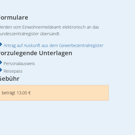
Big Helga
 & Ferienwohnungen
othek
it
 Cüneyt Akan
Formulare
derrastplatz
rtpark
legenheit
Steffen Möller
etrieb Torgelow
erden vom Einwohnermeldeamt elektronisch an das
ersicht
undeszentralregister übersandt.
irtschaft Torgelow
.2026 Michael Ranz
Antrag auf Auskunft aus dem Gewerbezentralregister
 Weihnachtskonzert
vorzulegende Unterlagen
rtner
Personalausweis
Reisepass
Gebühr
beträgt 13,00 €