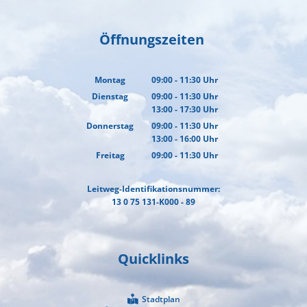
Öffnungszeiten
Montag
09:00
-
11:30
Uhr
Von 09:00 bis 11:30 Uhr
Dienstag
09:00
-
11:30
Uhr
13:00
-
17:30
Von 09:00 bis 11:30 Uhr
Uhr
Von 13:00 bis 17:30 Uhr
Donnerstag
09:00
-
11:30
Uhr
13:00
-
16:00
Von 09:00 bis 11:30 Uhr
Uhr
Von 13:00 bis 16:00 Uhr
Freitag
09:00
-
11:30
Uhr
Von 09:00 bis 11:30 Uhr
Leitweg-Identifikationsnummer:
13 0 75 131-K000 - 89
Quicklinks
Stadtplan