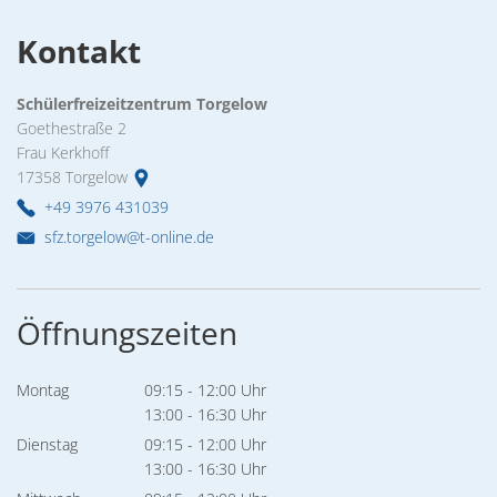
Kontakt
Schülerfreizeitzentrum Torgelow
Goethestraße 2
Frau Kerkhoff
17358
Torgelow
+49 3976 431039
sfz.torgelow@t-online.de
Öffnungszeiten
Montag
09:15
-
12:00
Uhr
Von 09:15 bis 12:00 Uhr
13:00
-
16:30
Uhr
Von 13:00 bis 16:30 Uhr
Dienstag
09:15
-
12:00
Uhr
Von 09:15 bis 12:00 Uhr
13:00
-
16:30
Uhr
Von 13:00 bis 16:30 Uhr