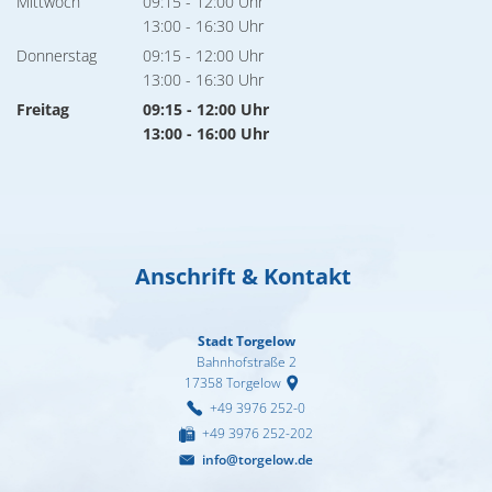
Mittwoch
09:15
-
12:00
Uhr
Von 09:15 bis 12:00 Uhr
13:00
-
16:30
Uhr
Von 13:00 bis 16:30 Uhr
Donnerstag
09:15
-
12:00
Uhr
Von 09:15 bis 12:00 Uhr
13:00
-
16:30
Uhr
Von 13:00 bis 16:30 Uhr
Freitag
09:15
-
12:00
Uhr
Von 09:15 bis 12:00 Uhr
13:00
-
16:00
Uhr
Von 13:00 bis 16:00 Uhr
Anschrift & Kontakt
Stadt Torgelow
Bahnhofstraße 2
17358
Torgelow
+49 3976 252-0
+49 3976 252-202
info@torgelow.de