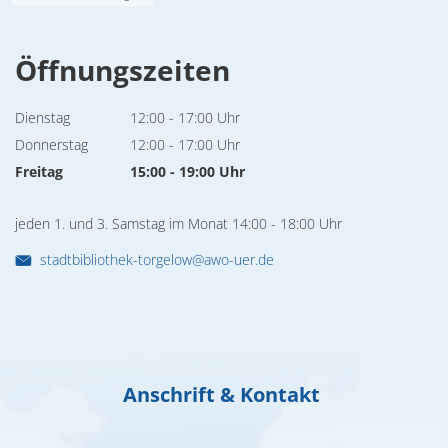
Öffnungszeiten
Dienstag
12:00
-
17:00
Uhr
Von 12:00 bis 17:00 Uhr
Donnerstag
12:00
-
17:00
Uhr
Von 12:00 bis 17:00 Uhr
Freitag
15:00
-
19:00
Uhr
Von 15:00 bis 19:00 Uhr
jeden 1. und 3. Samstag im Monat 14:00 - 18:00 Uhr
stadtbibliothek-torgelow@awo-uer.de
Anschrift & Kontakt