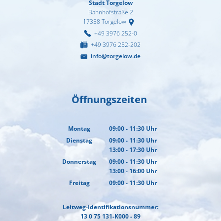
Stadt Torgelow
Bahnhofstraße 2
17358
Torgelow
+49 3976 252-0
+49 3976 252-202
info@torgelow.de
Öffnungszeiten
Montag
09:00
-
11:30
Uhr
Von 09:00 bis 11:30 Uhr
Dienstag
09:00
-
11:30
Uhr
13:00
-
17:30
Von 09:00 bis 11:30 Uhr
Uhr
Von 13:00 bis 17:30 Uhr
Donnerstag
09:00
-
11:30
Uhr
13:00
-
16:00
Von 09:00 bis 11:30 Uhr
Uhr
Von 13:00 bis 16:00 Uhr
Freitag
09:00
-
11:30
Uhr
Von 09:00 bis 11:30 Uhr
Leitweg-Identifikationsnummer:
13 0 75 131-K000 - 89