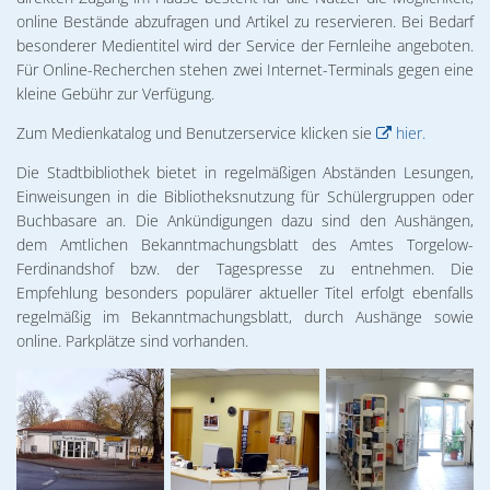
02. & 03.12.2026 Michael Ranz
Wohnen
online Bestände abzufragen und Artikel zu reservieren. Bei Bedarf
Torgelower Stadtfilm
besonderer Medientitel wird der Service der Fernleihe angeboten.
09.12.2026 Weihnachtskonzert
Für Online-Recherchen stehen zwei Internet-Terminals gegen eine
Europäischer Fonds für regionale Entwic
kleine Gebühr zur Verfügung.
Zum Medienkatalog und Benutzerservice klicken sie
hier.
Die Stadtbibliothek bietet in regelmäßigen Abständen Lesungen,
Einweisungen in die Bibliotheksnutzung für Schülergruppen oder
Buchbasare an. Die Ankündigungen dazu sind den Aushängen,
dem Amtlichen Bekanntmachungsblatt des Amtes Torgelow-
Ferdinandshof bzw. der Tagespresse zu entnehmen. Die
Empfehlung besonders populärer aktueller Titel erfolgt ebenfalls
regelmäßig im Bekanntmachungsblatt, durch Aushänge sowie
online. Parkplätze sind vorhanden.