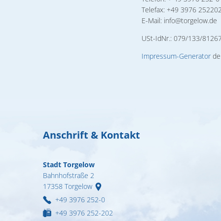
Formulare & A
Telefax: +49 3976 25220
Notdienste
E-Mail: info@torgelow.de
USt-IdNr.: 079/133/8126
Ortsrecht
Impressum-Generator
de
Organigramm
Wahlen
Wohnen
Anschrift & Kontakt
Stadt Torgelow
Bahnhofstraße 2
17358
Torgelow
+49 3976 252-0
+49 3976 252-202