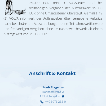
02. & 03.12.2026 Michael Ranz
25.000 EUR ohne Umsatzsteuer und bei
Wohnen
freihändigen Vergaben der Auftragswert 15.000
Torgelower Stadtfilm
09.12.2026 Weihnachtskonzert
EUR ohne Umsatzsteuer übersteigt. Gemäß § 19
Europäischer Fonds für regionale Entwic
(2) VOL/A informiert der Auftraggeber über vergebene Aufträge
nach beschränkten Ausschreibungen ohne Teilnahmewettbewerb
und freihändigen Vergaben ohne Teilnahmewettbewerb ab einem
Auftragswert von 25.000 EUR.
Anschrift & Kontakt
Stadt Torgelow
Bahnhofstraße 2
17358
Torgelow
+49 3976 252-0