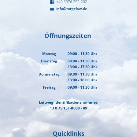
+49 3976 252-202
info@torgelow.de
Öffnungszeiten
Montag
09:00
-
11:30
Uhr
Von 09:00 bis 11:30 Uhr
Dienstag
09:00
-
11:30
Uhr
13:00
-
17:30
Von 09:00 bis 11:30 Uhr
Uhr
Von 13:00 bis 17:30 Uhr
Donnerstag
09:00
-
11:30
Uhr
13:00
-
16:00
Von 09:00 bis 11:30 Uhr
Uhr
Von 13:00 bis 16:00 Uhr
Freitag
09:00
-
11:30
Uhr
Von 09:00 bis 11:30 Uhr
Leitweg-Identifikationsnummer:
13 0 75 131-K000 - 89
Quicklinks