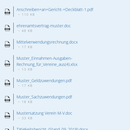
02. & 03.12.2026 Michael Ranz
Wohnen
Anschreiben+an+Gericht-+Deckblatt-1.pdf
Torgelower Stadtfilm
09.12.2026 Weihnachtskonzert
~ 110 KB
Europäischer Fonds für regionale Entwic
ehrenamtsvertrag-muster.doc
~ 48 KB
Mittelverwendungsrechnung.docx
~ 17 KB
Muster_Einnahmen-Ausgaben-
Rechnung_für_Vereine_aus(4).xlsx
~ 13 KB
Muster_Geldzuwendungen.pdf
~ 17 KB
Muster_Sachzuwendungen.pdf
~ 18 KB
Mustersatzung Verein M-V.doc
~ 33 KB
Tätigkeitsbericht_(Stand_09_2018).docx