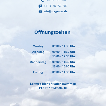
+49 3976 252-0
+49 3976 252-202
info@torgelow.de
Öffnungszeiten
Montag
09:00
-
11:30
Uhr
Von 09:00 bis 11:30 Uhr
Dienstag
09:00
-
11:30
Uhr
13:00
-
17:30
Von 09:00 bis 11:30 Uhr
Uhr
Von 13:00 bis 17:30 Uhr
Donnerstag
09:00
-
11:30
Uhr
13:00
-
16:00
Von 09:00 bis 11:30 Uhr
Uhr
Von 13:00 bis 16:00 Uhr
Freitag
09:00
-
11:30
Uhr
Von 09:00 bis 11:30 Uhr
Leitweg-Identifikationsnummer:
13 0 75 131-K000 - 89