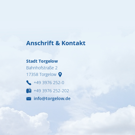
Formulare & A
Notdienste
Ortsrecht
Organigramm
Anschrift & Kontakt
Wahlen
Wohnen
Stadt Torgelow
Bahnhofstraße 2
17358
Torgelow
+49 3976 252-0
+49 3976 252-202
info@torgelow.de