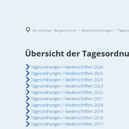
Sie sind hier:
Bürgerservice
Bekanntmachungen
Tageso
Tagesordnungen/Niederschriften
Übersicht der Tagesordn
Aktuelles
Bauen
Bürgerservic
Tagesordnungen / Niederschriften 2026
Amtliches Bekanntmachungsblatt
Baulandkataster
Ansprechpartn
Jahrgang 2
Tagesordnungen / Niederschriften 2025
Tagesordnungen / Niederschriften 2024
Jahrgang 2
Ausschreibungen von Bauaufträ
Ausschreibun
Tagesordnungen / Niederschriften 2023
Tagesordnungen / Niederschriften 2022
Jahrgang 2
Bauleitplanung
Behördenverze
Tagesordnungen / Niederschriften 2021
Jahrgang 2
Tagesordnungen / Niederschriften 2020
Das Bauamt informiert
Bekanntmach
Tagesordnungen / Niederschriften 2019
Jahrgang 2
Tagesordnungen / Niederschriften 2018
Grundstücksausschreibungen
Bürgerinforma
Jahrgang 2
Tagesordnungen / Niederschriften 2017