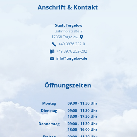
02. & 03.12.2026 Michael Ranz
Wohnen
Anschrift & Kontakt
Torgelower Stadtfilm
09.12.2026 Weihnachtskonzert
Europäischer Fonds für regionale Entwic
Stadt Torgelow
Bahnhofstraße 2
17358
Torgelow
+49 3976 252-0
+49 3976 252-202
info@torgelow.de
Öffnungszeiten
Montag
09:00
-
11:30
Uhr
Von 09:00 bis 11:30 Uhr
Dienstag
09:00
-
11:30
Uhr
13:00
-
17:30
Von 09:00 bis 11:30 Uhr
Uhr
Von 13:00 bis 17:30 Uhr
Donnerstag
09:00
-
11:30
Uhr
13:00
-
16:00
Von 09:00 bis 11:30 Uhr
Uhr
Von 13:00 bis 16:00 Uhr
Freitag
09:00
-
11:30
Uhr