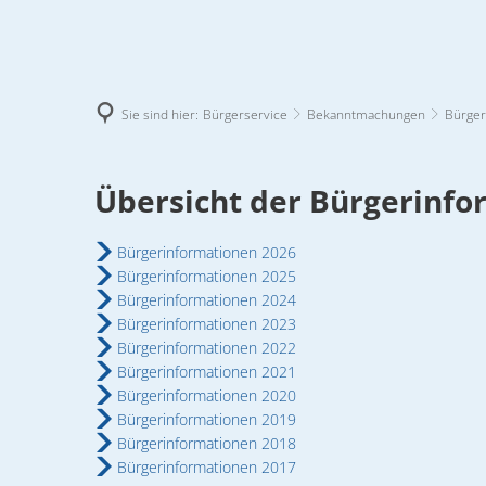
Sie sind hier:
Bürgerservice
Bekanntmachungen
Bürger
Bürgerinformationen
Übersicht der Bürgerinf
Aktuelles
Bauen
Bürgerservic
Bürgerinformationen 2026
Amtliches Bekanntmachungsblatt
Baulandkataster
Ansprechpartn
Jahrgang 2
Bürgerinformationen 2025
Bürgerinformationen 2024
Jahrgang 2
Ausschreibungen von Bauaufträ
Ausschreibun
Bürgerinformationen 2023
Bürgerinformationen 2022
Jahrgang 2
Bauleitplanung
Behördenverze
Bürgerinformationen 2021
Jahrgang 2
Bürgerinformationen 2020
Das Bauamt informiert
Bekanntmach
Bürgerinformationen 2019
Jahrgang 2
Bürgerinformationen 2018
Grundstücksausschreibungen
Bürgerinforma
Jahrgang 2
Bürgerinformationen 2017