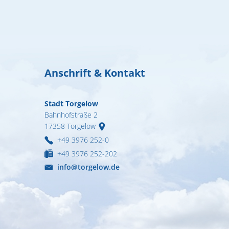
Formulare & A
Notdienste
Ortsrecht
Organigramm
Anschrift & Kontakt
Wahlen
Wohnen
Stadt Torgelow
Bahnhofstraße 2
17358
Torgelow
+49 3976 252-0
+49 3976 252-202
info@torgelow.de