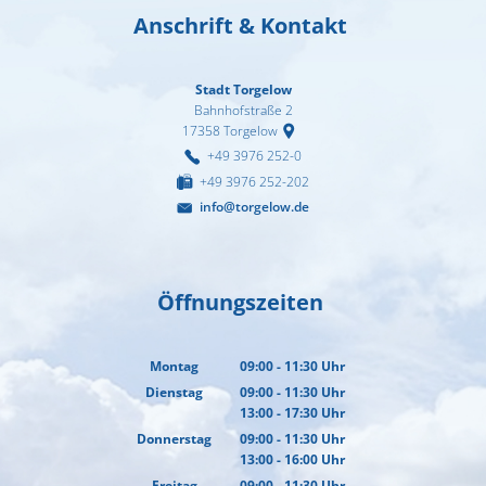
Anschrift & Kontakt
Stadt Torgelow
Bahnhofstraße 2
17358
Torgelow
+49 3976 252-0
+49 3976 252-202
info@torgelow.de
Öffnungszeiten
Montag
09:00
-
11:30
Uhr
Von 09:00 bis 11:30 Uhr
Dienstag
09:00
-
11:30
Uhr
13:00
-
17:30
Von 09:00 bis 11:30 Uhr
Uhr
Von 13:00 bis 17:30 Uhr
Donnerstag
09:00
-
11:30
Uhr
13:00
-
16:00
Von 09:00 bis 11:30 Uhr
Uhr
Von 13:00 bis 16:00 Uhr
Freitag
09:00
-
11:30
Uhr