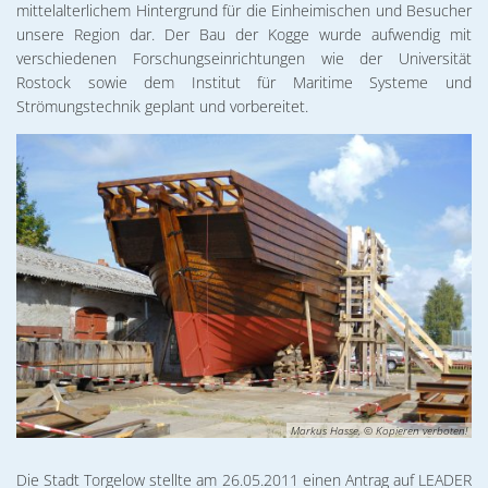
02. & 03.12.2026 Michael Ranz
mittelalterlichem Hintergrund für die Einheimischen und Besucher
UCRA
Wohnen
unsere Region dar. Der Bau der Kogge wurde aufwendig mit
Torgelower Stadtfilm
09.12.2026 Weihnachtskonzert
-
verschiedenen Forschungseinrichtungen wie der Universität
Rostock sowie dem Institut für Maritime Systeme und
Europäischer Fonds für regionale Entwic
Die
Strömungstechnik geplant und vorbereitet.
Pommernkogge
Markus Hasse, © Kopieren verboten!
Die Stadt Torgelow stellte am 26.05.2011 einen Antrag auf LEADER