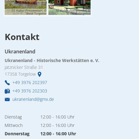
SG Kultur Pressewesen, ©
SG Kultur Pressewesen, ©
Stadt Torgelow
Stadt Torgelow
Kontakt
Ukranenland
Ukranenland - Historische Werkstätten e. V.
Jatznicker Straße 31
17358
Torgelow
+49 3976 202397
+49 3976 202303
ukranenland@gmx.de
Dienstag
12:00
-
16:00
Uhr
Von 12:00 bis 16:00 Uhr
Mittwoch
12:00
-
16:00
Uhr
Von 12:00 bis 16:00 Uhr
Donnerstag
12:00
-
16:00
Uhr