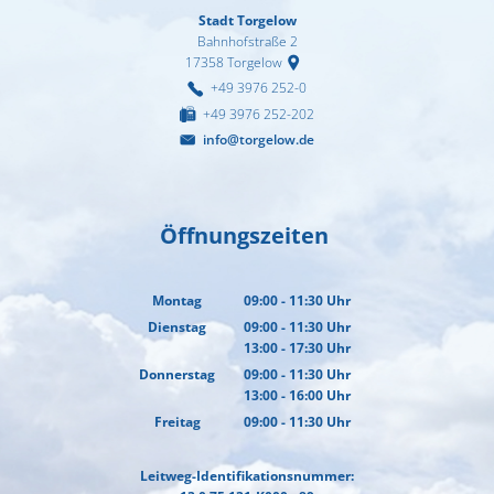
Stadt Torgelow
Bahnhofstraße 2
17358
Torgelow
+49 3976 252-0
+49 3976 252-202
info@torgelow.de
Öffnungszeiten
Montag
09:00
-
11:30
Uhr
Von 09:00 bis 11:30 Uhr
Dienstag
09:00
-
11:30
Uhr
13:00
-
17:30
Von 09:00 bis 11:30 Uhr
Uhr
Von 13:00 bis 17:30 Uhr
Donnerstag
09:00
-
11:30
Uhr
13:00
-
16:00
Von 09:00 bis 11:30 Uhr
Uhr
Von 13:00 bis 16:00 Uhr
Freitag
09:00
-
11:30
Uhr
Von 09:00 bis 11:30 Uhr
Leitweg-Identifikationsnummer: