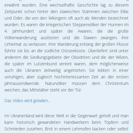
02. & 03.12.2026 Michael Ranz
Wohnen
erwähnt wurden. Eine wechselhafte Geschichte lag zu diesem
Torgelower Stadtfilm
Zeitpunkt schon hinter den slawischen Stämmen zwischen Elbe
09.12.2026 Weihnachtskonzert
und Oder, die von den Wikingern oft auch als Wenden bezeichnet
Europäischer Fonds für regionale Entwic
wurden. Es waren die kriegerischen Steppenvölker der Hunnen im
4. Jahrhundert und später die Awaren, die die große
Völkerwanderung auslösten und die Slawen zwangen, ihre
Urheimat zu verlassen. Ihre Wanderung entlang der großen Flüsse
führte sie bis an die südliche Ostseeküste. Überliefert sind unter
anderem die Siedlungsgebiete der Obodriten und die der Wilzen,
die später im Lutizenbund vereint waren, dem möglicherweise
auch die Ukranen zeitweilig angehörten. Sie lebten in einer
unruhigen, aber zugleich hochinteressanten Zeit an der ersten
Jahrtausendwende. Naturvölker müssen dem Christentum
weichen, das Mittelalter steht vor der Tür.
Das Video wird geladen...
Im Ukranenland wird diese Welt in die Gegenwart geholt und man
kann historisch gewandeten Handwerkern beim Töpfern und
Schmieden zusehen, Brot in einem Lehmofen backen oder selbst