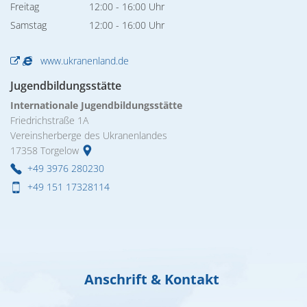
Von 12:00 bis 16:00 Uhr
Freitag
12:00
-
16:00
Uhr
Von 12:00 bis 16:00 Uhr
Samstag
12:00
-
16:00
Uhr
Von 12:00 bis 16:00 Uhr
www.ukranenland.de
Jugendbildungsstätte
Internationale Jugendbildungsstätte
Friedrichstraße 1A
Vereinsherberge des Ukranenlandes
17358
Torgelow
+49 3976 280230
+49 151 17328114
Anschrift & Kontakt