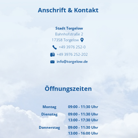
Anschrift & Kontakt
Stadt Torgelow
Bahnhofstraße 2
17358
Torgelow
+49 3976 252-0
+49 3976 252-202
info@torgelow.de
Öffnungszeiten
Montag
09:00
-
11:30
Uhr
Von 09:00 bis 11:30 Uhr
Dienstag
09:00
-
11:30
Uhr
13:00
-
17:30
Von 09:00 bis 11:30 Uhr
Uhr
Von 13:00 bis 17:30 Uhr
Donnerstag
09:00
-
11:30
Uhr
13:00
-
16:00
Von 09:00 bis 11:30 Uhr
Uhr