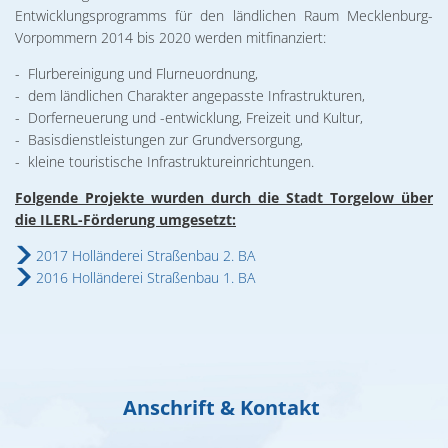
02. & 03.12.2026 Michael Ranz
Entwicklungsprogramms für den ländlichen Raum Mecklenburg-
Wohnen
Vorpommern 2014 bis 2020 werden mitfinanziert:
Torgelower Stadtfilm
09.12.2026 Weihnachtskonzert
- Flurbereinigung und Flurneuordnung,
Europäischer Fonds für regionale Entwic
- dem ländlichen Charakter angepasste Infrastrukturen,
- Dorferneuerung und -entwicklung, Freizeit und Kultur,
- Basisdienstleistungen zur Grundversorgung,
- kleine touristische Infrastruktureinrichtungen.
Folgende Projekte wurden durch die Stadt Torgelow über
die ILERL-Förderung umgesetzt:
2017 Holländerei Straßenbau 2. BA
2016 Holländerei Straßenbau 1. BA
Anschrift & Kontakt