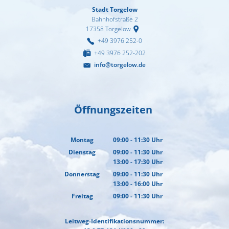
Stadt Torgelow
Bahnhofstraße 2
17358
Torgelow
+49 3976 252-0
+49 3976 252-202
info@torgelow.de
Öffnungszeiten
Montag
09:00
-
11:30
Uhr
Von 09:00 bis 11:30 Uhr
Dienstag
09:00
-
11:30
Uhr
13:00
-
17:30
Von 09:00 bis 11:30 Uhr
Uhr
Von 13:00 bis 17:30 Uhr
Donnerstag
09:00
-
11:30
Uhr
13:00
-
16:00
Von 09:00 bis 11:30 Uhr
Uhr
Von 13:00 bis 16:00 Uhr
Freitag
09:00
-
11:30
Uhr
Von 09:00 bis 11:30 Uhr
Leitweg-Identifikationsnummer: