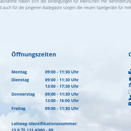
maßnahme haben sich die Bedingungen für Menschen mit Behinderung
d auch für die jüngeren Badegäste sorgen die neuen Spielgeräte für me
Öffnungszeiten
Montag
09:00
-
11:30
Uhr
Von 09:00 bis 11:30 Uhr
Dienstag
09:00
-
11:30
Uhr
Von 09:00 bis 11:30 Uhr
13:00
-
17:30
Uhr
Von 13:00 bis 17:30 Uhr
Donnerstag
09:00
-
11:30
Uhr
Von 09:00 bis 11:30 Uhr
13:00
-
16:00
Uhr
Von 13:00 bis 16:00 Uhr
Freitag
09:00
-
11:30
Uhr
Von 09:00 bis 11:30 Uhr
Leitweg-Identifikationsnummer:
13 0 75 131-K000 - 89