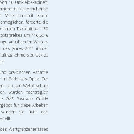
g von 10 Umkleidekabinen.
rierefrei zu erreichende
ten Menschen mit einem
rmöglichen, forderte die
rderten Tragkraft auf 150
ebotspreises um 416,50 €
lange anhaltenden Winters
ahr des Jahres 2011 immer
 Auftragnehmers zurück zu
en.
nd praktischen Variante
en in Badehaus-Optik. Die
nen. Um den Wetterschutz
n, wurden nachträglich
 die OAS Pasewalk GmbH
ngebot für diese Arbeiten
n, wurden sie über den
stellt.
 des Wertgrenzenerlasses