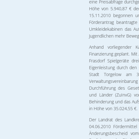
eine Preisabfrage durchg
Höhe von 5.940,87 € den
15.11.2010 begonnen u
Förderantrag beantragte
Umkleidekabinen das Auf
Jugendlichen mehr Beweg
Anhand vorliegender K
Finanzierung geplant. Mi
Frasdorf Spielgeräte dre
Eigenleistung durch den 
Stadt Torgelow am 3
Verwaltungsvereinba
Durchführung des Geset
und Länder (ZuInvG) vo
Behinderung und das Auf
in Höhe von 35.024,55 €.
Der Landrat des Landkr
04.06.2010 Fördermitte
Änderungsbescheid vom 