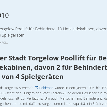
träge
Leben in Torgelow
27.10.2026
Vermieter
Satzungen/Änderungssatzungen
Stadtbibli
Gesundhei
Stadtansichten
28.10.2026
010
Wasserwan
Tagesordnungen/Niederschriften
Tennisspor
Mitfahrgel
Städtische Eigenbetriebe
12.11.2026
Abwasserb
Wirtschaftspläne
Vereinsübe
Wohnungsw
Stadtplan
02. & 03.1
orgelow Poollift für Behinderte, 10 Umkleidekabinen, davon
4 Spielgeräten
Stadtpolitik
09.12.2026
Gremien
KROLL
Unsere Par
Torgelower Stadtfilm
r Stadt Torgelow Poollift für B
Europäischer Fonds für regionale Entwicklung
ekabinen, davon 2 für Behind
 von 4 Spielgeräten
adt Torgelow stehende
Heidebad
wurde in den Jahren 1994 bis 199
996 steht den Bürgern der Stadt Torgelow und deren Besucher ein 
Badelandschaft zur Verfügung. Um auch Menschen mit Behinderung d
chen und so mit dafür zu sorgen, deren Lebensqualität ein Stück zu 