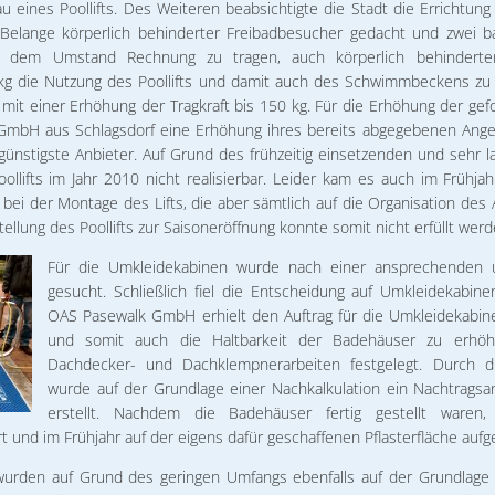
u eines Poollifts. Des Weiteren beabsichtigte die Stadt die Errichtun
Belange körperlich behinderter Freibadbesucher gedacht und zwei bar
m dem Umstand Rechnung zu tragen, auch körperlich behinder
kg die Nutzung des Poollifts und damit auch des Schwimmbeckens zu e
mit einer Erhöhung der Tragkraft bis 150 kg. Für die Erhöhung der gefo
t GmbH aus Schlagsdorf eine Erhöhung ihres bereits abgegebenen Ang
ünstigste Anbieter. Auf Grund des frühzeitig einsetzenden und sehr 
llifts im Jahr 2010 nicht realisierbar. Leider kam es auch im Frühj
bei der Montage des Lifts, die aber sämtlich auf die Organisation des
tellung des Poollifts zur Saisoneröffnung konnte somit nicht erfüllt werd
Für die Umkleidekabinen wurde nach einer ansprechenden u
gesucht. Schließlich fiel die Entscheidung auf Umkleidekabin
OAS Pasewalk GmbH erhielt den Auftrag für die Umkleidekabi
und somit auch die Haltbarkeit der Badehäuser zu erhöhe
Dachdecker- und Dachklempnerarbeiten festgelegt. Durch
wurde auf der Grundlage einer Nachkalkulation ein Nachtragsa
erstellt. Nachdem die Badehäuser fertig gestellt ware
t und im Frühjahr auf der eigens dafür geschaffenen Pflasterfläche aufge
n wurden auf Grund des geringen Umfangs ebenfalls auf der Grundlage