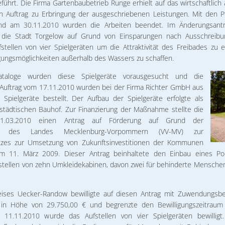
eführt. Die Firma Gartenbaubetrieb Runge erhielt auf das wirtschaftlic
 Auftrag zu Erbringung der ausgeschriebenen Leistungen. Mit den P
nd am 30.11.2010 wurden die Arbeiten beendet. Im Änderungsant
 die Stadt Torgelow auf Grund von Einsparungen nach Ausschreibun
stellen von vier Spielgeräten um die Attraktivität des Freibades zu
ungsmöglichkeiten außerhalb des Wassers zu schaffen.
ataloge wurden diese Spielgeräte vorausgesucht und die
t Auftrag vom 17.11.2010 wurden bei der Firma Richter GmbH aus
i Spielgeräte bestellt. Der Aufbau der Spielgeräte erfolgte als
städtischen Bauhof. Zur Finanzierung der Maßnahme stellte die
1.03.2010 einen Antrag auf Förderung auf Grund der
rung des Landes Mecklenburg-Vorpommern (VV-MV) zur
zes zur Umsetzung von Zukunftsinvestitionen der Kommunen
m 11. März 2009. Dieser Antrag beinhaltete den Einbau eines Poo
stellen von zehn Umkleidekabinen, davon zwei für behinderte Mensch
eises Uecker-Randow bewilligte auf diesen Antrag mit Zuwendungsb
l in Höhe von 29.750,00 € und begrenzte den Bewilligungszeitraum
11.11.2010 wurde das Aufstellen von vier Spielgeräten bewilligt.