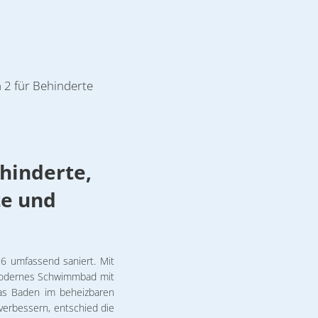
 Big Helga
 & Ferienwohnungen
othek
t
 Cüneyt Akan
derrastplatz
tpark
egenheit
 Steffen Möller
etrieb Torgelow
rsicht
irtschaft Torgelow
2.2026 Michael Ranz
 2 für Behinderte
 Weihnachtskonzert
tner
ehinderte,
erte und
6 umfassend saniert. Mit
modernes Schwimmbad mit
as Baden im beheizbaren
verbessern, entschied die