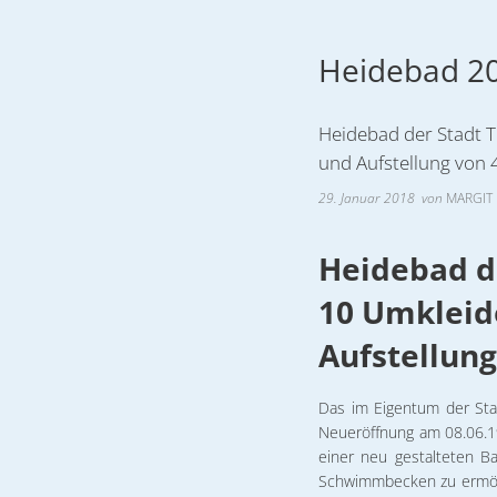
Formulare & An
Notdienste
Heidebad 2
Ortsrecht
Organigramm
Heidebad der Stadt T
und Aufstellung von 
Wahlen
29. Januar 2018
von
MARGIT 
Wohnen
Heidebad de
10 Umkleid
Aufstellung
Das im Eigentum der St
Neueröffnung am 08.06.1
einer neu gestalteten 
Schwimmbecken zu ermögli