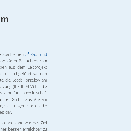
 Big Helga
 & Ferienwohnungen
othek
t
 Cüneyt Akan
um
derrastplatz
tpark
egenheit
 Steffen Möller
etrieb Torgelow
rsicht
irtschaft Torgelow
2.2026 Michael Ranz
 Weihnachtskonzert
ie Stadt einen
Rad- und
tner
in größerer Besucherstrom
ben aus dem Leitprojekt
teln durchgeführt werden
te die Stadt Torgelow am
cklung (ILERL M-V) für die
 Amt für Landwirtschaft
Partner GmbH aus Anklam
gsleistungen stellen die
es dar.
Ukranenland war das Ziel
her besser erreichbar zu