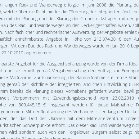
km langen Rad- und Wanderweg erfolgte im Jahr 2008 die Planung du
elche über die Richtlinie für die Förderung der integrierten ländlich
em mit der Planung und der Klärung der Grundstücksfragen mit den je
Bau des Rad- und Wanderweges an der Uecker geschaffen waren, sollt
n. Nach fachlicher und rechnerischer Auswertung der Angebote erhielt 
haftlich annehmbarste Angebot in Höhe von 213.874,30 € den Auf
ngen. Mit dem Bau des Rad- und Wanderweges wurde im Juni 2010 beg
 27.10.2010 abgenommen.
mbarste Angebot für die Ausgleichspflanzung wurde von der Firma Idea
ht und sie erhielt gemäß Vergabevorschlag den Auftrag zur Erbring
 diese Maßnahme. Zur Finanzierung der Baumaßnahme stellte die Stad
ng gemäß der Richtlinie der integrierten ländlichen Entwicklung (IL
mm bereits die Planung dieses Vorhabens gefördert wurde, bewilligt
mwelt Vorpommern mit Zuwendungsbescheid vom 23.02.2010 ei
 Höhe von 300.445,15 €. Insgesamt werden für diese Maßnahme F
 genommen. Mit der Realisierung des Vorhabens ist entlang der Uecker
en, der das Dorf der Ukranen mit dem Mittelalterzentrum Torgel
 touristischen Schwerpunkte erhöht. Das dieser Rad- und Wanderweg ni
n wird sondern auch von den Torgelower Bürgern selbst zeigt nich
r mit um die Bäume am Weg kümmern.