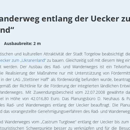
träge
Leben in Torgelow
27.10.2026
Vermieter
Satzungen/Änderungssatzungen
Stadtbibli
Gesundhei
Stadtansichten
28.10.2026
anderweg entlang der Uecker z
Wasserwan
Tagesordnungen/Niederschriften
Tennisspor
Mitfahrgel
Städtische Eigenbetriebe
12.11.2026
Abwasserb
nd“
Wirtschaftspläne
Vereinsübe
Wohnungsw
Stadtplan
02. & 03.1
 Ausbaubreite: 2 m
Stadtpolitik
09.12.2026
Gremien
tischen und kulturellen Attraktivität der Stadt Torgelow beabsichtigt d
Unsere Par
Torgelower Stadtfilm
Uecker zum „Ukranenland“
zu bauen. Gleichzeitig soll mit diesem Weg e
lt werden. Der Ausbau des Rad- und Wanderweges ist ein Teilvorha
Europäischer Fonds für regionale Entwicklung
ie Realisierung der Maßnahme nur mit Unterstützung von Fördermit
 der LAG „Stettiner Haff“ als förderwürdig befunden
wurde, beantrag
emäß der Richtlinie für die Förderung der integrierten ländlichen Entwi
anderweges. Mit Zuwendungsbescheid vom 22.07.2008 gewährte das
ttel in Höhe von 42.016,80 Euro. Das Planungsbüro D. Neuhaus & 
es Rad- und Wanderweges entlang der Uecker beauftragt. Die Planun
nd das vorangestellte Genehmigungsverfahren des Rad- und Wanderweg
d Wanderweges vom „Castrum Turglowe“ entlang der Uecker bis zum 
touristischen Schwerpunkte besser zu verknüpfen und für die Besuc