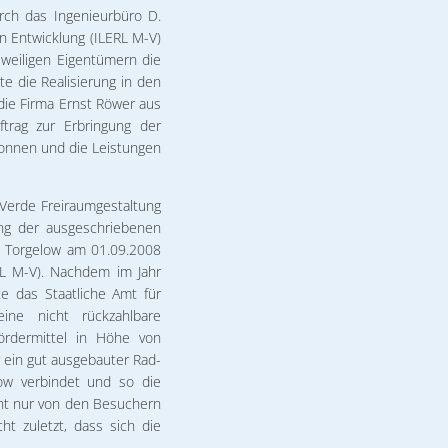
rch das Ingenieurbüro D.
en Entwicklung (ILERL M-V)
weiligen Eigentümern die
e die Realisierung in den
die Firma Ernst Röwer aus
trag zur Erbringung der
onnen und die Leistungen
 Verde Freiraumgestaltung
ung der ausgeschriebenen
t Torgelow am 01.09.2008
ERL M-V). Nachdem im Jahr
e das Staatliche Amt für
ne nicht rückzahlbare
ördermittel in Höhe von
 ein gut ausgebauter Rad-
ow verbindet und so die
cht nur von den Besuchern
t zuletzt, dass sich die