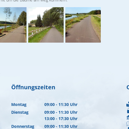
Öffnungszeiten
Montag
09:00
-
11:30
Uhr
Von 09:00 bis 11:30 Uhr
Dienstag
09:00
-
11:30
Uhr
Von 09:00 bis 11:30 Uhr
13:00
-
17:30
Uhr
Von 13:00 bis 17:30 Uhr
Donnerstag
09:00
-
11:30
Uhr