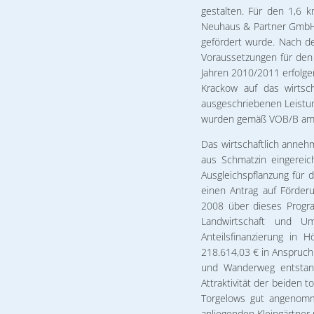
gestalten. Für den 1,6 
Neuhaus & Partner GmbH, w
gefördert wurde. Nach d
Voraussetzungen für den 
Jahren 2010/2011 erfolge
Krackow auf das wirtsc
ausgeschriebenen Leistu
wurden gemäß VOB/B am
Das wirtschaftlich anneh
aus Schmatzin eingereic
Ausgleichspflanzung für
einen Antrag auf Förderu
2008 über dieses Progra
Landwirtschaft und U
Anteilsfinanzierung in
218.614,03 € in Anspruch
und Wanderweg entstand
Attraktivität der beiden
Torgelows gut angenomme
anliegenden Kleingärtne