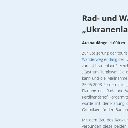
Formulare & An
Notdienste
2008
Rad- und W
Ortsrecht
Rad-
„Ukranenla
Organigramm
und
Ausbaulänge: 1.600 m
Wahlen
Wanderweg
Zur Steigerung der touris
Wohnen
Wanderweg entlang der 
an
zum „Ukranenland“ erzie
der
„Castrum Turglowe“ Da d
kann und die Maßnahme in
Uecker
26.05.2008 Fördermittel g
Planung des Rad- und W
Ferdinandshof Fördermi
wurde mit der Planung d
Grundlage für den Bau u
Mit dem Bau des Rad- un
verbunden diese beiden 