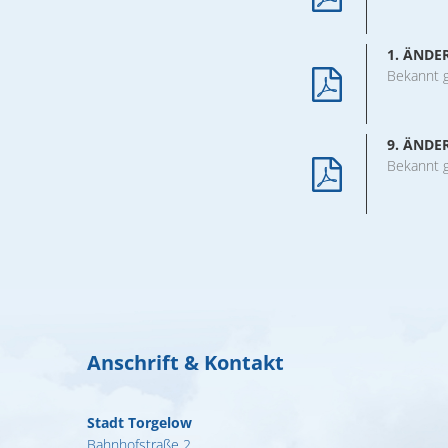
Formulare & A
Notdienste
1. ÄND
Bekannt 
Ortsrecht
Organigramm
9. ÄND
Wahlen
Bekannt 
Wohnen
Anschrift & Kontakt
Stadt Torgelow
Bahnhofstraße 2