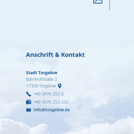
Formulare & A
Notdienste
Ortsrecht
Organigramm
Wahlen
Anschrift & Kontakt
Wohnen
Stadt Torgelow
Bahnhofstraße 2
17358
Torgelow
+49 3976 252-0
+49 3976 252-202
info@torgelow.de