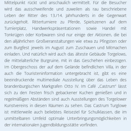
Mittelpunkt rückt und anschaulich vermittelt. Für die Besucher
wird das ausschweifende und zuweilen als rau beschriebene
Leben der Ritter des 13./14. Jahrhunderts in die Gegenwart
zurückgeholt. Ritterturniere zu Pferde, Spielszenen auf dem
Turnierplatz, Handwerkspräsentationen sowie Handel mit
Tonkrügen oder Korbwaren sind nur einige der Aktionen, die bei
den alljährlichen Großveranstaltungen wie etwa zu Pfingsten oder
zum Burgfest jeweils im August zum Zuschauen und Mitmachen
einladen. Und natürlich wird auch das älteste Gebäude Torgelows,
die mittelalterliche Burgruine, mit in das Geschehen einbezogen.
Im Obergeschoss der auf dem Gelände befindlichen Villa, in der
auch die Touristeninformation untergebracht ist, gibt es eine
beeindruckende multimediale Ausstellung über das Leben des
brandenburgischen Markgrafen Otto IV. Im Café „Castrum“ lässt
sich zu den Festen frisch gebackener Kuchen genießen und in
regelmäßigen Abständen sind auch Ausstellungen des Torgelower
Kunstvereins in diesen Räumen zu sehen. Das Castrum Turglowe
ist mittlerweile auch beliebtes Reiseziel für Schulklassen, die im
unmittelbaren Umfeld optimale Unterbringungsmöglichkeiten in
der internationalen Jugendbildungsstätte vorfinden.