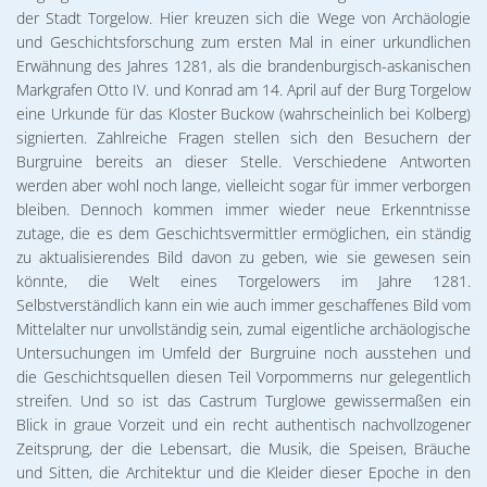
02. & 03.12.2026 Michael Ranz
Wohnen
der Stadt Torgelow. Hier kreuzen sich die Wege von Archäologie
Torgelower Stadtfilm
und Geschichtsforschung zum ersten Mal in einer urkundlichen
09.12.2026 Weihnachtskonzert
Erwähnung des Jahres 1281, als die brandenburgisch-askanischen
Europäischer Fonds für regionale Entwic
Markgrafen Otto IV. und Konrad am 14. April auf der Burg Torgelow
eine Urkunde für das Kloster Buckow (wahrscheinlich bei Kolberg)
signierten. Zahlreiche Fragen stellen sich den Besuchern der
Burgruine bereits an dieser Stelle. Verschiedene Antworten
werden aber wohl noch lange, vielleicht sogar für immer verborgen
bleiben. Dennoch kommen immer wieder neue Erkenntnisse
zutage, die es dem Geschichtsvermittler ermöglichen, ein ständig
zu aktualisierendes Bild davon zu geben, wie sie gewesen sein
könnte, die Welt eines Torgelowers im Jahre 1281.
Selbstverständlich kann ein wie auch immer geschaffenes Bild vom
Mittelalter nur unvollständig sein, zumal eigentliche archäologische
Untersuchungen im Umfeld der Burgruine noch ausstehen und
die Geschichtsquellen diesen Teil Vorpommerns nur gelegentlich
streifen. Und so ist das Castrum Turglowe gewissermaßen ein
Blick in graue Vorzeit und ein recht authentisch nachvollzogener
Zeitsprung, der die Lebensart, die Musik, die Speisen, Bräuche
und Sitten, die Architektur und die Kleider dieser Epoche in den