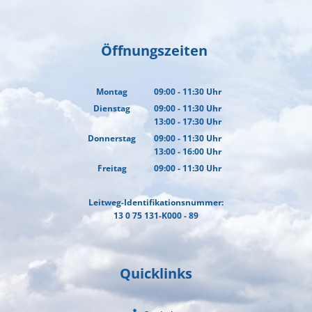
Öffnungszeiten
Montag
09:00
-
11:30
Uhr
Von 09:00 bis 11:30 Uhr
Dienstag
09:00
-
11:30
Uhr
13:00
-
17:30
Von 09:00 bis 11:30 Uhr
Uhr
Von 13:00 bis 17:30 Uhr
Donnerstag
09:00
-
11:30
Uhr
13:00
-
16:00
Von 09:00 bis 11:30 Uhr
Uhr
Von 13:00 bis 16:00 Uhr
Freitag
09:00
-
11:30
Uhr
Von 09:00 bis 11:30 Uhr
Leitweg-Identifikationsnummer:
13 0 75 131-K000 - 89
Quicklinks