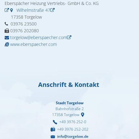
02. & 03.12.2026 Michael Ranz
Eberspächer Heizung Vertriebs- GmbH & Co. KG
Wohnen
Wilhelmstraße 47
Torgelower Stadtfilm
09.12.2026 Weihnachtskonzert
17358 Torgelow
03976 23500
Europäischer Fonds für regionale Entwic
03976 202080
torgelow@eberspaecher.com
www.eberspaecher.com
Anschrift & Kontakt
Stadt Torgelow
Bahnhofstraße 2
17358
Torgelow
+49 3976 252-0
+49 3976 252-202
info@torgelow.de