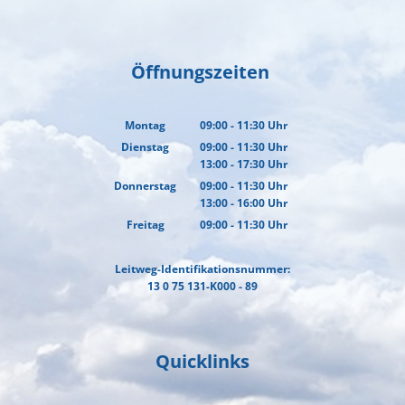
Öffnungszeiten
Montag
09:00
-
11:30
Uhr
Von 09:00 bis 11:30 Uhr
Dienstag
09:00
-
11:30
Uhr
13:00
-
17:30
Von 09:00 bis 11:30 Uhr
Uhr
Von 13:00 bis 17:30 Uhr
Donnerstag
09:00
-
11:30
Uhr
13:00
-
16:00
Von 09:00 bis 11:30 Uhr
Uhr
Von 13:00 bis 16:00 Uhr
Freitag
09:00
-
11:30
Uhr
Von 09:00 bis 11:30 Uhr
Leitweg-Identifikationsnummer:
13 0 75 131-K000 - 89
Quicklinks