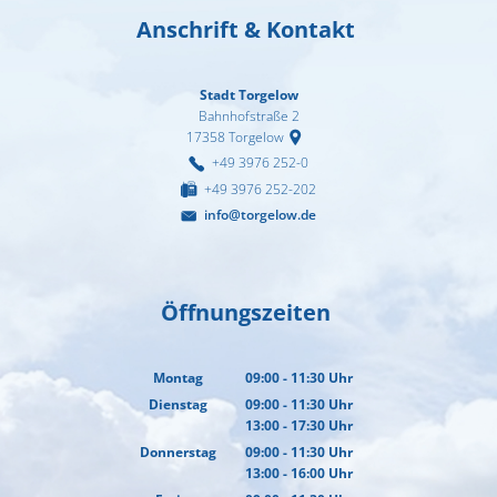
Anschrift & Kontakt
Stadt Torgelow
Bahnhofstraße 2
17358
Torgelow
+49 3976 252-0
+49 3976 252-202
info@torgelow.de
Öffnungszeiten
Montag
09:00
-
11:30
Uhr
Von 09:00 bis 11:30 Uhr
Dienstag
09:00
-
11:30
Uhr
13:00
-
17:30
Von 09:00 bis 11:30 Uhr
Uhr
Von 13:00 bis 17:30 Uhr
Donnerstag
09:00
-
11:30
Uhr
13:00
-
16:00
Von 09:00 bis 11:30 Uhr
Uhr
Von 13:00 bis 16:00 Uhr