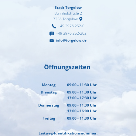
Stadt Torgelow
Bahnhofstraße 2
17358
Torgelow
+49 3976 252-0
+49 3976 252-202
info@torgelow.de
Öffnungszeiten
Montag
09:00
-
11:30
Uhr
Von 09:00 bis 11:30 Uhr
Dienstag
09:00
-
11:30
Uhr
13:00
-
17:30
Von 09:00 bis 11:30 Uhr
Uhr
Von 13:00 bis 17:30 Uhr
Donnerstag
09:00
-
11:30
Uhr
13:00
-
16:00
Von 09:00 bis 11:30 Uhr
Uhr
Von 13:00 bis 16:00 Uhr
Freitag
09:00
-
11:30
Uhr
Von 09:00 bis 11:30 Uhr
Leitweg-Identifikationsnummer: