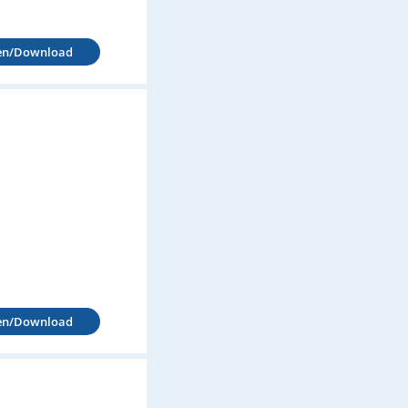
en/Download
en/Download