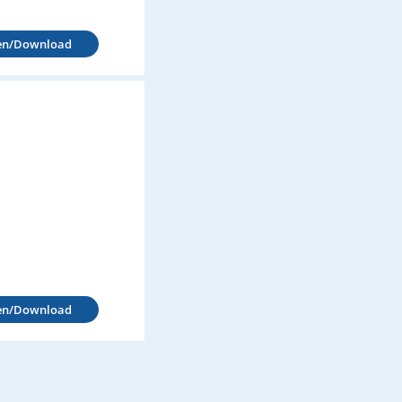
en/Download
en/Download