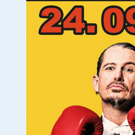
Formulare & A
Notdienste
Ortsrecht
Organigramm
Wahlen
Wohnen