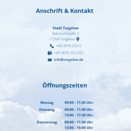
Anschrift & Kontakt
Stadt Torgelow
Bahnhofstraße 2
17358
Torgelow
+49 3976 252-0
+49 3976 252-202
info@torgelow.de
Öffnungszeiten
Montag
09:00
-
11:30
Uhr
Von 09:00 bis 11:30 Uhr
Dienstag
09:00
-
11:30
Uhr
13:00
-
17:30
Von 09:00 bis 11:30 Uhr
Uhr
Von 13:00 bis 17:30 Uhr
Donnerstag
09:00
-
11:30
Uhr
13:00
-
16:00
Von 09:00 bis 11:30 Uhr
Uhr