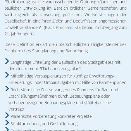
02. & 03.12.2026 Michael Ranz
"Stadtplanung ist die vorausschauende Ordnung räumlicher und
Wohnen
baulicher Entwicklung im Bereich örtlicher Gemeinschaften und
Torgelower Stadtfilm
09.12.2026 Weihnachtskonzert
wird zugleich als Umsetzung politischer Wertvorstellungen der
Gesellschaft in eine ihren Zielen und Bedürfnissen angemessenen
Europäischer Fonds für regionale Entwic
Umwelt verstanden". (Klaus Borchard, Städtebau im Übergang zum
21. Jahrhundert)
Diese Definition erklärt die unterschiedlichen Tätigkeitsfelder des
Fachbereiches Stadtplanung und Bauordnung:
Langfristige Einteilung der Bauflächen des Stadtgebietes mit
dem Instrument "Flächennutzungsplan"
Mittelfristige Vorausplanungen für künftige Erweiterungs-,
Erneuerungs- oder Umbauaufgaben mit Hilfe von Rahmenplänen
Rechtsförmliche Festsetzungen des Rahmens für Bau- und
Erschließungsmaßnahmen durch Bebauungspläne oder
vorhabenbezogene Bebauungspläne und städtebauliche
Verträge
Planerische Vorbereitung konkreter Projekte
Strukturordnung und Gestaltlenkung
Stadterweiterung, Stadterneuerung, Innenentwicklung