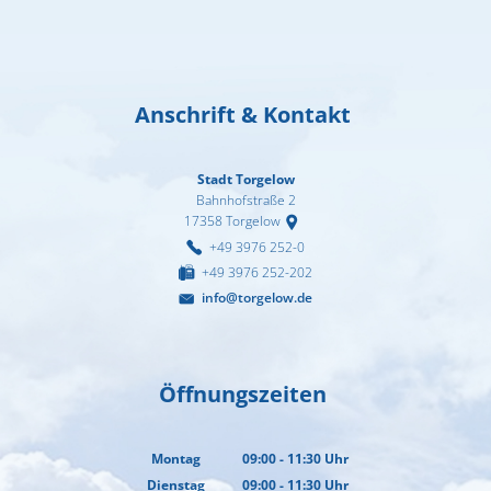
Anschrift & Kontakt
Stadt Torgelow
Bahnhofstraße 2
17358
Torgelow
+49 3976 252-0
+49 3976 252-202
info@torgelow.de
Öffnungszeiten
Montag
09:00
-
11:30
Uhr
Von 09:00 bis 11:30 Uhr
Dienstag
09:00
-
11:30
Uhr