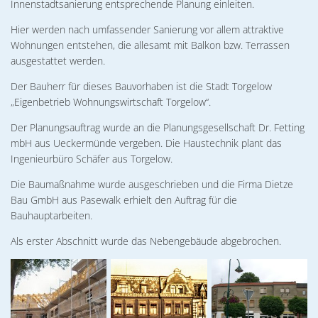
02. & 03.12.2026 Michael Ranz
Innenstadtsanierung entsprechende Planung einleiten.
Wohnen
Torgelower Stadtfilm
Hier werden nach umfassender Sanierung vor allem attraktive
09.12.2026 Weihnachtskonzert
Wohnungen entstehen, die allesamt mit Balkon bzw. Terrassen
Europäischer Fonds für regionale Entwic
ausgestattet werden.
Der Bauherr für dieses Bauvorhaben ist die Stadt Torgelow
„Eigenbetrieb Wohnungswirtschaft Torgelow“.
Der Planungsauftrag wurde an die Planungsgesellschaft Dr. Fetting
mbH aus Ueckermünde vergeben. Die Haustechnik plant das
Ingenieurbüro Schäfer aus Torgelow.
Die Baumaßnahme wurde ausgeschrieben und die Firma Dietze
Bau GmbH aus Pasewalk erhielt den Auftrag für die
Bauhauptarbeiten.
Als erster Abschnitt wurde das Nebengebäude abgebrochen.