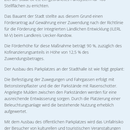
02. & 03.12.2026 Michael Ranz
Wohnen
Stellflächen zu errichten.
Torgelower Stadtfilm
09.12.2026 Weihnachtskonzert
Das Bauamt der Stadt stellte aus diesem Grund einen
Europäischer Fonds für regionale Entwic
Förderantrag auf Gewährung einer Zuwendung nach der Richtlinie
für die Förderung der Integrierten Ländlichen Entwicklung (ILERL
M-V) beim Landkreis Uecker-Randow.
Die Förderhöhe für diese Maßnahme beträgt 90 %, zuzüglich des
Kofinanzierungsanteils in Höhe von 12,5 % des
Zuwendungsbetrages.
Der Ausbau des Parkplatzes an der Stadthalle ist wie folgt geplant:
Die Befestigung der Zuwegungen und Fahrgassen erfolgt mit
Betonsteinpflaster und die der Parkstände mit Rasenschotter.
Angelegte Mulden zwischen den Parkständen werden für eine
ausreichende Entwässerung sorgen. Durch die Platzierung einer
Beleuchtungsanlage wird die bestehende Nutzung erheblich
aufgewertet.
Mit dem Ausbau des öffentlichen Parkplatzes wird das Unfallrisiko
der Besucher von kulturellen und touristischen Veranstaltungen