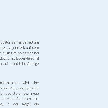
 Big Helga
 & Ferienwohnungen
othek
t
 Cüneyt Akan
derrastplatz
tpark
egenheit
 Steffen Möller
etrieb Torgelow
rsicht
irtschaft Torgelow
2.2026 Michael Ranz
 Weihnachtskonzert
ubatur, seiner Einbettung
tner
nderes Augenmerk auf dem
e Auskunft, ob es sich bei
äologisches Bodendenkmal
n auf schriftliche Anfrage
lbereichen wird eine
en die Veränderungen der
adenreparaturen bzw. neue
 diese erforderlich sein.
nde, in der Regel ein