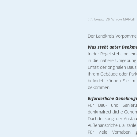
Formulare & An
Notdienste
11. Januar 2018
von
MARGIT 
Ortsrecht
Organigramm
Der Landkreis Vorpommer
Was steht unter Denkma
Wahlen
In der Regel steht bei e
Wohnen
in die nähere Umgebung 
Erhalt der originalen Bau
Ihrem Gebäude oder Park
befindet, können Sie i
bekommen.
Erforderliche Genehmig
Für Bau- und Sanier
denkmalrechtliche Geneh
Dachdeckung, der Austaus
Außenanstriche u.a. zähl
Für viele Vorhaben g