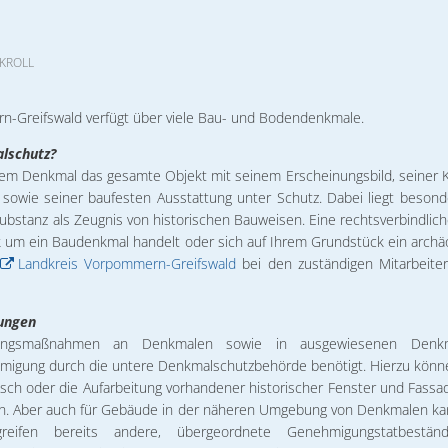
träge
Leben in Torgelow
27.10.2026
Vermieter
Satzungen/Änderungssatzungen
Stadtbibli
Gesundhei
Stadtansichten
28.10.2026
Wasserwan
Tagesordnungen/Niederschriften
Tennisspor
KROLL
Mitfahrgel
Städtische Eigenbetriebe
12.11.2026
Abwasserb
Wirtschaftspläne
Vereinsübe
Wohnungsw
Stadtplan
02. & 03.1
n-Greifswald verfügt über viele Bau- und Bodendenkmale.
lschutz?
Stadtpolitik
09.12.2026
Gremien
inem Denkmal das gesamte Objekt mit seinem Erscheinungsbild, seiner K
Unsere Par
Torgelower Stadtfilm
sowie seiner baufesten Ausstattung unter Schutz. Dabei liegt beso
substanz als Zeugnis von historischen Bauweisen. Eine rechtsverbindlich
Europäischer Fonds für regionale Entwicklung
 um ein Baudenkmal handelt oder sich auf Ihrem Grundstück ein arch
m
Landkreis Vorpommern-Greifswald
bei den zuständigen Mitarbeiter
ungen
ungsmaßnahmen an Denkmalen sowie in ausgewiesenen Denkma
migung durch die untere Denkmalschutzbehörde benötigt. Hierzu könn
ch oder die Aufarbeitung vorhandener historischer Fenster und Fass
en. Aber auch für Gebäude in der näheren Umgebung von Denkmalen kann
reifen bereits andere, übergeordnete Genehmigungstatbestä