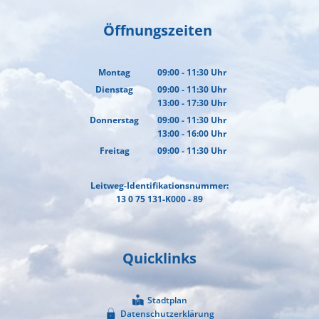
Öffnungszeiten
Montag
09:00
-
11:30
Uhr
Von 09:00 bis 11:30 Uhr
Dienstag
09:00
-
11:30
Uhr
13:00
-
17:30
Von 09:00 bis 11:30 Uhr
Uhr
Von 13:00 bis 17:30 Uhr
Donnerstag
09:00
-
11:30
Uhr
13:00
-
16:00
Von 09:00 bis 11:30 Uhr
Uhr
Von 13:00 bis 16:00 Uhr
Freitag
09:00
-
11:30
Uhr
Von 09:00 bis 11:30 Uhr
Leitweg-Identifikationsnummer:
13 0 75 131-K000 - 89
Quicklinks
Stadtplan
Datenschutzerklärung