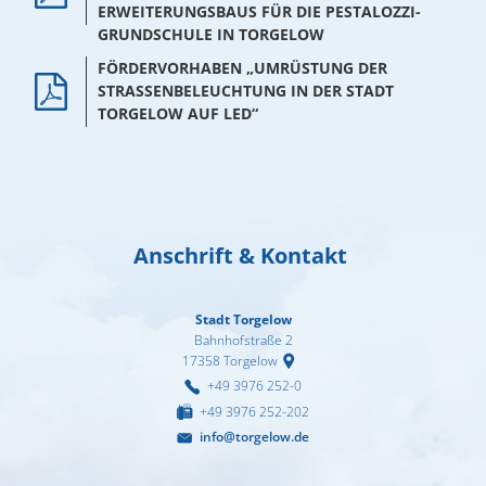
02. & 03.12.2026 Michael Ranz
ERWEITERUNGSBAUS FÜR DIE PESTALOZZI-
Wohnen
GRUNDSCHULE IN TORGELOW
Torgelower Stadtfilm
09.12.2026 Weihnachtskonzert
FÖRDERVORHABEN „UMRÜSTUNG DER
Europäischer Fonds für regionale Entwic
STRASSENBELEUCHTUNG IN DER STADT T
ORGELOW AUF LED“
Anschrift & Kontakt
Stadt Torgelow
Bahnhofstraße 2
17358
Torgelow
+49 3976 252-0
+49 3976 252-202
info@torgelow.de